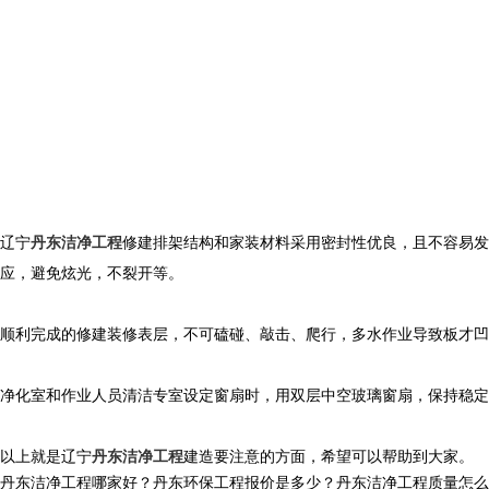
辽宁
丹东洁净工程
修建排架结构和家装材料采用密封性优良，且不容易发
应，避免炫光，不裂开等。
顺利完成的修建装修表层，不可磕碰、敲击、爬行，多水作业导致板才凹
净化室和作业人员清洁专室设定窗扇时，用双层中空玻璃窗扇，保持稳定
以上就是辽宁
丹东洁净工程
建造要注意的方面，希望可以帮助到大家。
丹东洁净工程哪家好？丹东环保工程报价是多少？丹东洁净工程质量怎么样？辽