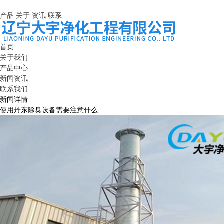
产品
关于
资讯
联系
首页
关于我们
产品中心
新闻资讯
联系我们
新闻详情
使用丹东除臭设备需要注意什么